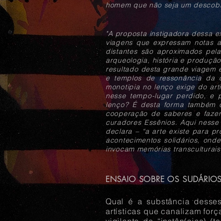
homem que não seja um descobri
"A proposta instigadora dessa 
viagens que expressam notas a
distantes são aproximados pel
arqueologia, história e produçã
resultado desta grande viagem 
e templos de ressonância da o
monotipia no lenço exige do art
nesse tempo-lugar perdido, e 
lenço?
É desta forma também q
cooperação de saberes e fazer
curadores Essênios. Aqui nesse
declara – “a arte existe para p
acontecimentos solidários, ond
invocam memórias transculturai
ENSAIO SOBRE OS SUDÁRIOS
Qual é a substância desses
artísticas que canalizam for