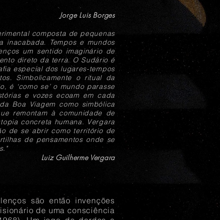
Jorge Luis Borges
perimental composta de pequenas
ria inacabada. Tempos e mundos
enços um sentido imaginário de
nto direto da terra. O Sudário é
fia especial dos lugares-tempos
os. Simbolicamente o ritual da
hão, é ‘como se’ o mundo parasse
istórias e vozes ecoam em cada
a da Boa Viagem como simbólica
, que remontam à comunidade de
utopia concreta humana. Vergara
o de se abrir como território de
artilhas de pensamentos onde se
s."
Luiz Guilherme Vergara
 lenços são então invenções
visionário de uma consciência