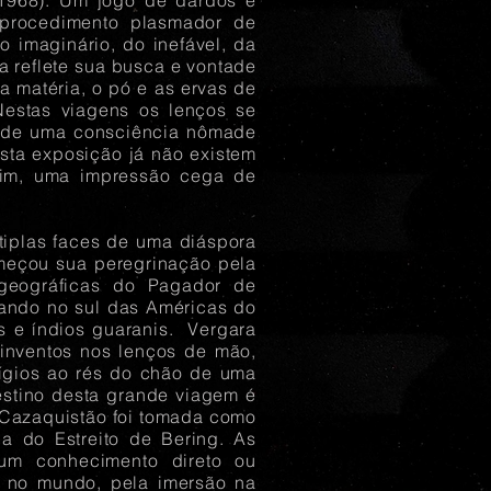
a, 1968). Um jogo de dardos e
procedimento plasmador de
o imaginário, do inefável, da
a reflete sua busca e vontade
a matéria, o pó e as ervas de
Nestas viagens os lenços se
ia de uma consciência nômade
sta exposição já não existem
 sim, uma impressão cega de
tiplas faces de uma diáspora
meçou sua peregrinação pela
e geográficas do Pagador de
uando no sul das Américas do
as e índios guaranis. Vergara
nventos nos lenços de mão,
ígios ao rés do chão de uma
estino desta grande viagem é
 Cazaquistão foi tomada como
a do Estreito de Bering. As
 um conhecimento direto ou
 no mundo, pela imersão na