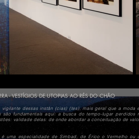
RA - VESTÍGIOS DE UTOPIAS AO RÉS DO CHÃO
 vigilante dessas instân (cias) (tes), mais geral que a moda 
s são fundamentais aqui: a busca do tempo-lugar perdidos n
stões: validade delas: de onde abordar a conceituação de valo
o é uma especialidade de Simbad, de Érico o Vermelho ou 