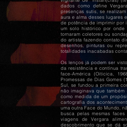
vigilante de “instân(cias) (
dados como define Vergar
presenças sutis, se realizam
aura e alma desses lugares e
de potência de imprimir por 
um solo histórico por onde
tornaram coletores ou sonda
do artista fazendo contato 
desenhos, pinturas ou repr
totalidades inacabadas cont
Os lenços já podem ser vist
da resistência e contínua 
face-América (Oiticica, 19
Promessas de Dias Gomes (19
Sul, se fundou a primeira co
não imaginava que também 
como medida de um propósit
cartografia dos acontecimen
uma outra Face do Mundo, nã
busca pelas mesmas faces d
viagens de Vergara alimen
descobrimento que se dá s