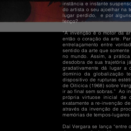
instância e instante suspens
do artista o seu ajoelhar na
lugar perdido, e por algun
lenço?
“A invenção é o motor da ar
então o coração da arte. Par
entrelaçamento entre vonta
sentido da arte que somente
no mundo. Assim, a prátic
desdobra de sua trajetória 
gradativamente dá lugar a 
domínio da globalização t
dispositivo de rupturas est
de Oiticica (1968) sobre Verg
ir ao final sem sobras.” Ao 
própria virtuose inicial d
exatamente a re-invenção de 
através da invenção de pro
memórias de tempos-lugares 
Daí Vergara se lança “entre