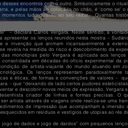
o desses encontros com o outro. Simbolicamente o ritua
 terra, e pelas mãos ao colocá-lo no chão, é ‘como se’
s momentos tudo girasse ao seu redor. Quantas hist
te” – declara Carlos Vergara. Neste sentido, a vontade
a apresentar os lenços reunidos nesta mostra – Sudári
de e invenção que animam incansavelmente a exteri
 se revela na medida do risco e descobrimento da expe
a das monotipias pelo Vergara é aplicada aos lenço
já consolidada em décadas do ofício experimental da p
condição de artista-viajante do mundo atuando em zon
ecnológica. Os lenços representam paradoxalmente t
éticas e éticas, de formas e convenções de valores – 
ara – que “deixando de lado certos pudores esteticistas
inventar e descobrir novos meios de expressão, Vergara
e desenhista criador de linhas e formas precisas. O 
ser artista através de viagens onde realiza-se uma tran
cedimentos de impressão que acompanham a imersão c
esquecidos em resíduos e vestígios de utopias ao rés d
 o jogo de dados e jogo de dardos” com pequenos len