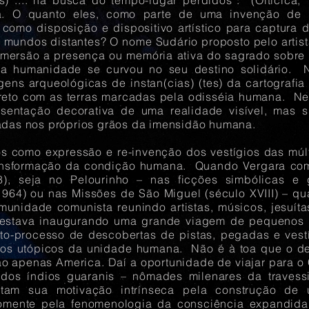
tes) .... na busca do tempo-lugar perdidos”. (Oiticic
a. O quanto eles, como parte de uma invenção de 
 como disposição e dispositivo artístico para captura d
 mundos distantes? O nome Sudário proposto pelo artist
imersão a presença ou memória ativa do sagrado sobre 
 a humanidade se curvou no seu destino solidário. 
gens arqueológicas de instan(cias) (tes) da cartograf
direto com as terras marcadas pela odisséia humana. Ne
esentação decorativa de uma realidade visível, mas
adas nos próprios grãos da imensidão humana.
os como expressão e re-invenção dos vestígios das múl
transformação da condição humana. Quando Vergara co
68), seja no Pelourinho – nas ficções simbólicas 
64) ou nas Missões de São Miguel (século XVIII) – q
munidade comunista reunindo artistas, músicos, jesuít
estava inaugurando uma grande viagem de pequenos i
o-processo de descobertas de pistas, pegadas e vest
tos utópicos da unidade humana. Não é à toa que o d
o apenas America. Daí a oportunidade de viajar para o
os índios guaranis – nômades milenares da travessi
tam sua motivação intrínseca pela construção de
omente pela fenomenologia da consciência expandida