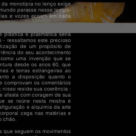
l da monotipia no lenço exige
 o mundo parasse nesse tempo-
órias e vozes ecoam em cada
 plástica e plasmática seria
o - ressaltamos este precioso
orização de um propósito de
riência do seu acontecimento
s como uma invenção que se
intura desde os anos 60, que
as e terras estrangeiras ao
anto a disposição quanto o
que comprovam os comentários
; nisso reside sua coerência :
 se afasta com coragem de sua
que se reúne nesta mostra é
sfiguração e alquimia da arte
orporal cega nas matérias e
o chão.
ços que seguem os movimentos