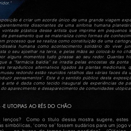
dor."
exposição é criar um acorde único de uma grande viagem ex
parentemente dissonantes de uma sinfonia humana planetá
a vontade plástica desse artista que imprime em pequenos l
o de pensamento que se materializa como formas de conhecime
em processo que se realiza como constituição de uma cartogra
disséia humana como acontecimento solidário do viver junt
ista o seu ajoelhar na terra, e pelas mãos ao colocá-lo no c
por alguns momentos tudo girasse ao seu redor. Quantas h
ue a “farmácia baldia” se irradia pelas encostas da pont
es terapêuticos alternativos ligados às plantas medicinais
 museu redondo estão reunidos retalhos das várias faces da 
roduzir pensamentos”. Este é o sentido público desta exposiçã
e a arte é dada como tecido inaugural de experiências de p
s do aparecimento e desaparecimento de comunidades utópica
 -E UTOPIAS AO RÉS DO CHÃO
 lenços? Como o título dessa mostra sugere, estes
ças simbólicas, ‘como se’ fossem sudários para um jogo 