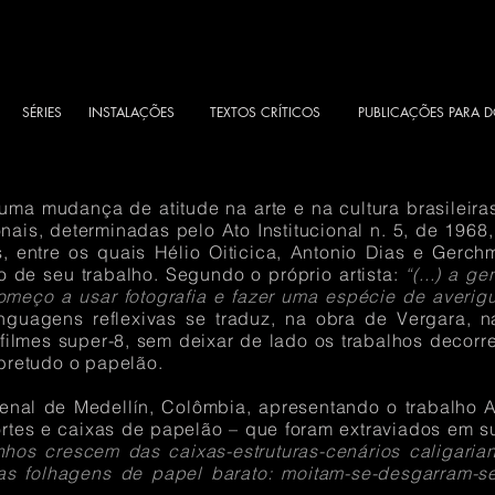
SÉRIES
INSTALAÇÕES
TEXTOS CRÍTICOS
PUBLICAÇÕES PARA
ma mudança de atitude na arte e na cultura brasileiras
onais, determinadas pelo Ato Institucional n. 5, de 1968
is, entre os quais Hélio Oiticica, Antonio Dias e Gerc
 de seu trabalho. Segundo o próprio artista:
“(...) a g
omeço a usar fotografia e fazer uma espécie de averi
guagens reflexivas se traduz, na obra de Vergara, n
 filmes super-8, sem deixar de lado os trabalhos decor
obretudo o papelão.
ienal de Medellín, Colômbia, apresentando o trabalho 
tes e caixas de papelão – que foram extraviados em sua
enhos crescem das caixas-estruturas-cenários caligari
as folhagens de papel barato: moitam-se-desgarram-se