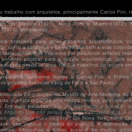
u trabalho com arquitetos, principalmente Carlos Pini, r
 Entre os trabalhos mais importantes, destacam-se os pai
de do México (1971); Nova York e Miami (1972), M
(1974), entre outros.
ra brasileira para estes trabalhos arquitetônicos, co
ar, como a cerâmica e os trabalhos com areias colorida
rdeste, também se interessa por pequenos enfeites rea
 universo popular para a escala arquitetônica, alia 
realizada desde os anos 1960, a trabalhos de recorte e
rquitetos Guilherme Nunes e Carlos Pini, o Prêmio
s projetos das lojas Varig de Paris e São Paulo.
 intitulada EX-posição, no Museu de Arte Moderna do 
da, o artista organiza uma mostra coletiva, posicionan
ís. Em suas palavras:
“Era tão agoniante a situação 
l fingindo que não estava acontecendo nada. Era já u
ara uma coisa mais coletiva.”
De Nova York, Hélio Oit
trável que conduz o trajeto do público. A exposição a
enhos, fotografias e filmes super-8 de muitos artis