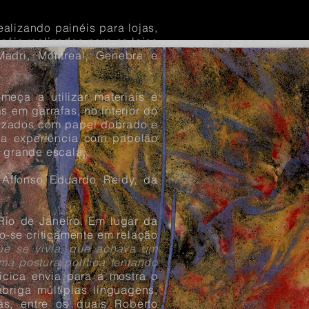
ealizando painéis para lojas,
néis realizados para as lojas
adri, Montreal, Genebra e
meça a utilizar materiais e
s em garrafas, no interior do
lizados com papel dobrado e
sua experiência com papelão
m grande escala.
 Affonso Eduardo Reidy, da
Rio de Janeiro. Em lugar da
do-se criticamente em relação
que se vivia, que achava um
ma postura política tentando
icica envia para a mostra o
briga múltiplas linguagens,
tas, entre os quais Roberto