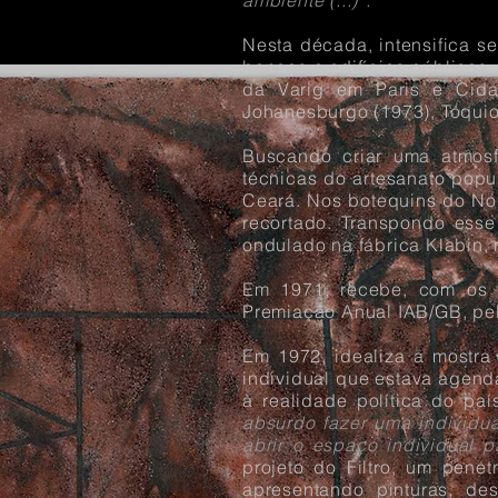
ambiente (...)”.
Nesta década, intensifica se
bancos e edifícios públicos.
da Varig em Paris e Cida
Johanesburgo (1973), Tóquio 
Buscando criar uma atmosfe
técnicas do artesanato popul
Ceará. Nos botequins do No
recortado. Transpondo esse
ondulado na fábrica Klabin, 
Em 1971, recebe, com os a
Premiação Anual IAB/GB, pelo
Em 1972, idealiza a mostra
individual que estava agenda
à realidade política do pa
absurdo fazer uma individua
abrir o espaço individual p
projeto do Filtro, um pene
apresentando pinturas, des