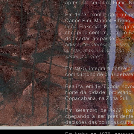
apresenta seu filme Fome. No
Em 1973, monta, com amigos
Carlos Pini, Manoel Ribeiro,
firma Flaksman Pini Vergara
shopping centers, como o Ba
dedicadas ao passeio, comér
artista,
“é interessante fazer
artista, mas é a atuação do
saber por quê”.
Em 1975, integra o conselho 
com o intuito de criar debate
Realiza, em 1976, dois novo
Norte da cidade, projetado 
Copacabana, na Zona Sul.
Em setembro de 1977, parti
chegando a ser presidente 
decisões das políticas cultur