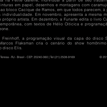
 na Petite Galerie, individual a partir de seu trabal
 pinturas em papel, desenhos e montagens com caramuj
e ao bloco Cacique de Ramos, em que todos parecem, à p
a individualidade. Em novembro, apresenta a mesma mo
do próprio artista. Em dezembro, a Funarte edita o livro 
temporânea, com textos de Hélio Oiticica e programaç
eone.
 Freinhoff, a programação visual da capa do disco 
Marcos Flaksman cria o cenário do show homônimo
 disco Elis.
Teresa - RJ - Brasil - CEP: 20240-060 | Tel (21) 2508-9169
© 201