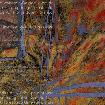
e Waltércio Caldas. Além de
l e uma reportagem realizada
per-8, e o Texto em branco,
aval carioca. Interessa-se,
las inversões de comportamento,
ontrole do resto do ano e pelas
stir iguais, numa festa onde seu
de Ramos é uma gravura feita em
. Isso não é brincadeira. Só tem
nstintivamente, podem surgir na
dlin da IAB/RJ, pelo projeto
ual inaugural da Galeria Luiz
3, no espaço Grife (SP), onde