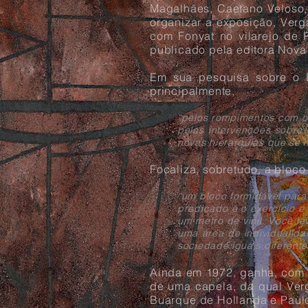
Magalhães, Caetano Veloso,
organizar a exposição, Verg
com Fonyat no vilarejo de 
publicado pela editora Nova 
Em sua pesquisa sobre o Br
principalmente,
“pelos rompimentos com o
pelas intervenções sobre
novas hierarquias que se 
Focaliza, sobretudo, a bloc
“um bloco formidável para 
predicado é o exercício e
um metro de vinil. Você l
uma área de individualida
sociedade iguais diferente
Ainda em 1972, ganha, com o
de uma capela, da qual Verga
Buarque de Hollanda e Paulo 