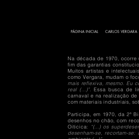
PÁGINA INICIAL
CARLOS VERGARA
Na década de 1970, ocorre u
fim das garantias constituci
Muitos artistas e intelectua
como Vergara, mudam o foco
mais reflexiva, mesmo. Eu c
real (...)”.
Essa busca de lin
carnaval e na realização de
com materiais industriais, s
Participa, em 1970, da 2ª B
desenhos no chão, com recor
Oiticica:
“(...) os superdes
desenham-se, recortam-se: 