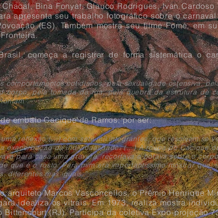
 Chacal, Bina Fonyat, Glauco Rodrigues, Ivan Cardoso 
ara apresenta seu trabalho fotográfico sobre o carnava
Povoação (ES). Também mostra seu filme Fome, em su
Fronteira.
asil, começa a registrar de forma sistemática o carn
s comportamentos cotidianos, pela sexualidade ostensiva, pe
 o corpo, pela tomada da rua, pela quebra da estrutura de c
montam”.
o de embalo Cacique de Ramos, por ser:
uma reflexão (...) com sete mil integrantes, que resolvem se ve
 a exacerbação da individualidade. (...) A roupa do Cacique 
evava para casa uma gravura, recortava e botava sobre o corpo
de que é o rosto. Para mim era importantíssimo mostrar que, i
s, diferentes mas iguais.”
 arquiteto Marcos Vasconcellos, o Prêmio Henrique Min
ra idealiza os vitrais. Em 1973, realiza mostra individ
Bittencourt (RJ). Participa da coletiva Expo-projeção 7