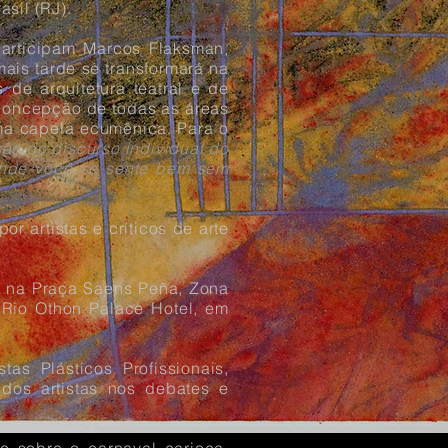
sil (RJ).
participam Marcos Flaksman,
mais tarde se transformará na
 de arquitetura teatral e de
 concepção de todas as áreas
uma capela ecumênica. Para o
são do discurso individual do
) onde você se sente bem sem
r artistas e críticos de arte
al na Praça Saens Peña, Zona
o Rio Othon Palace Hotel, em
as Plásticos Profissionais,
 dos artistas nos debates e