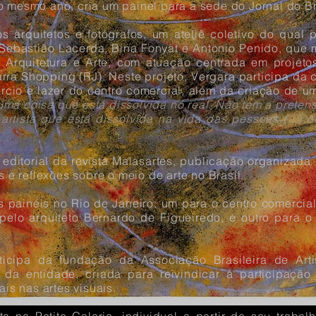
 mesmo ano, cria um painel para a sede do Jornal do Bra
 arquitetos e fotógrafos, um ateliê coletivo do qual 
 Sebastião Lacerda, Bina Fonyat e Antonio Penido, que 
 Arquitetura e Arte, com atuação centrada em projetos
rra Shopping (RJ). Neste projeto, Vergara participa da
cio e lazer do centro comercial, além da criação de 
 uma coisa que está dissolvida no real. Não tem a preten
 artista que está dissolvida na vida das pessoas (...
editorial da revista Malasartes, publicação organizada po
s e reflexões sobre o meio de arte no Brasil.
s painéis no Rio de Janeiro: um para o centro comerci
pelo arquiteto Bernardo de Figueiredo, e outro para 
cipa da fundação da Associação Brasileira de Artist
da entidade, criada para reivindicar a participação
ais nas artes visuais.